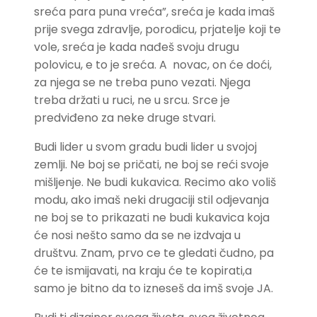
sreća para puna vreća”, sreća je kada imaš
prije svega zdravlje, porodicu, prjatelje koji te
vole, sreća je kada nađeš svoju drugu
polovicu, e to je sreća. A novac, on će doći,
za njega se ne treba puno vezati. Njega
treba držati u ruci, ne u srcu. Srce je
predviđeno za neke druge stvari.
Budi lider u svom gradu budi lider u svojoj
zemlji. Ne boj se pričati, ne boj se reći svoje
mišljenje. Ne budi kukavica. Recimo ako voliš
modu, ako imaš neki drugaciji stil odjevanja
ne boj se to prikazati ne budi kukavica koja
će nosi nešto samo da se ne izdvaja u
društvu. Znam, prvo ce te gledati čudno, pa
će te ismijavati, na kraju će te kopirati,a
samo je bitno da to izneseš da imš svoje JA.