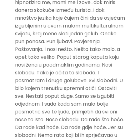
hipnotizira me, mami me i zove…dok miris
donera skakuće između turista…i dok
mnoštvo jezika koje čujem čini da se osjećam
izgubljenim u ovom malom multikulturalnom
svijetu, kraj mene sleti jedan golub. Onako
pun ponosa. Pun ljubavi. Povjerenja.
Poštovanja. I nosi nešto. Nešto tako malo, a
opet tako veliko. Poput starog kaputa koju
nosi žena u poodmaklim godinama. Nosi
slobodu. Tako je očita ta sloboda. I
posmatram i druge golubove. Svi slobodni. U
bilo kojem trenutku spremni otići. Ostaviti
sve. Nestati poput duge. Samo se izgubiti
odjednom. I sada kada sam malo bolje
posmotrio sve te ljude, primjetih da svi oni
nose to isto. Nose slobodu. Da rade što hoće.
Da rade kad hoće. Da rade gdje hoće. Jer su
slobodni. Nema rata koji bi ih sprječavao u