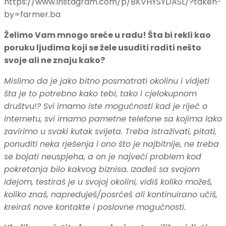
https://www.instagram.com/p/BKVHYSYDASL/?taken-
by=farmer.ba
Želimo Vam mnogo sreće u radu! Šta bi rekli kao
poruku ljudima koji se žele usuditi raditi nešto
svoje ali ne znaju kako?
Mislimo da je jako bitno posmatrati okolinu i vidjeti
šta je to potrebno kako tebi, tako i cjelokupnom
društvu!? Svi imamo iste mogućnosti kad je riječ o
internetu, svi imamo pametne telefone sa kojima lako
zavirimo u svaki kutak svijeta. Treba istraživati, pitati,
ponuditi neka rješenja i ono što je najbitnije, ne treba
se bojati neuspjeha, a on je najveći problem kod
pokretanja bilo kakvog biznisa. Izađeš sa svojom
idejom, testiraš je u svojoj okolini, vidiš koliko možeš,
koliko znaš, napreduješ/posrćeš ali kontinuirano učiš,
kreiraš nove kontakte i poslovne mogućnosti.