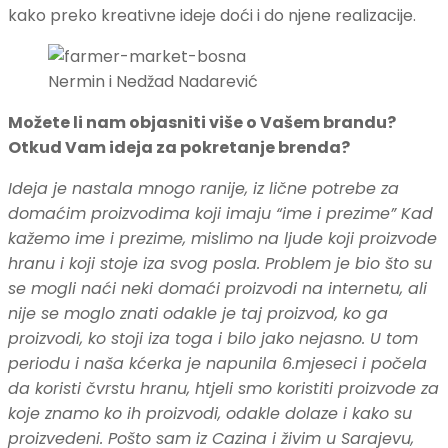
kako preko kreativne ideje doći i do njene realizacije.
Nermin i Nedžad Nadarević
Možete li nam objasniti više o Vašem brandu?
Otkud Vam ideja za pokretanje brenda?
Ideja je nastala mnogo ranije, iz lične potrebe za
domaćim proizvodima koji imaju “ime i prezime” Kad
kažemo ime i prezime, mislimo na ljude koji proizvode
hranu i koji stoje iza svog posla. Problem je bio što su
se mogli naći neki domaći proizvodi na internetu, ali
nije se moglo znati odakle je taj proizvod, ko ga
proizvodi, ko stoji iza toga i bilo jako nejasno. U tom
periodu i naša kćerka je napunila 6.mjeseci i počela
da koristi čvrstu hranu, htjeli smo koristiti proizvode za
koje znamo ko ih proizvodi, odakle dolaze i kako su
proizvedeni. Pošto sam iz Cazina i živim u Sarajevu,