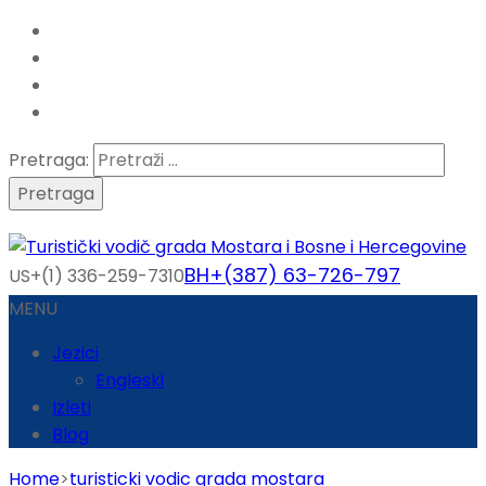
Pretraga:
BH+(387) 63-726-797
US+(1) 336-259-7310
MENU
Jezici
Engleski
Izleti
Blog
Home
>
turisticki vodic grada mostara