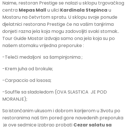
Naime, restoran Prestige se nalazi u sklopu trgovačkog
centra
Mepas Mall
u ulici
Kardinala Stepinca
u
Mostaru na četvrtom spratu. U sklopu svoje ponude
djelatnici restorana Prestige će na vašim tanjirima
donjeti razna jela koja mogu zadovoljiti svaki stomak..
Tour Guide Mostar izdvaja samo ona jela koja su po
našem stomaku vrijedna preporuke :
-Teleći medaljoni sa šampinjonima ;
-Krem juha od brokule;
-Carpaccio od lososa;
-Souffle sa sladoledom (OVA SLASTICA JE POD
MORANJE);
Sa istančanim ukusom i dobrom karijerom u životu po
restoranima naš tim pored gore navedenih preporuka
je ove sedmice izabrao probati
Cezar salatu sa