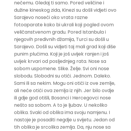
nečemu. Gledaj ti samo. Pored veličine i
dužine kineskog zida, Kinezi su došli vidjeti ovo
Sarajevo noseći oko vrata razne
fotoaparate kako bi ukrali koji pogled ovom
veličanstvenom gradu. Pored Istanbula i
njegovih predivnih džamija, Turci su došli u
Sarajevo. Došli su vidjeti taj mali grad koji diše
punim plućima. Koji je još uvijek ranjen i još
uvijek krvari od posljednjeg rata. Nose sa
sobom uspomene. Slike. Želje. Svi oni nose
slobodu. Slobodni su otići. Jednom. Daleko.
Sami ili sa nekim. Mogu oni otići iz ove zemlje,
ali neće otići ova zemlja iz njih. Jer bilo ovdje
ili gdje god otišli, Bosanci i Hercegovci nose
nešto sa sobom. A to je ljubav. U nekoliko
oblika. Svaki od oblika ima svoju namjenu. I
nastoje je posaditi negdje u svijetu. Jedan od
tih oblika je srcolika zemlja. Da, nju nose sa