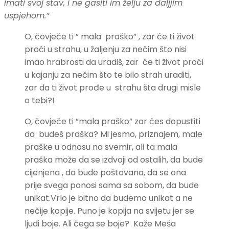
imati svoj stav, i ne gasiti im želju za daljjim
uspjehom.”
O, čovječe ti ” mala praško” , zar će ti život
proći u strahu, u žaljenju za nečim što nisi
imao hrabrosti da uradiš, zar će ti život proći
u kajanju za nečim što te bilo strah uraditi,
zar da ti život prođe u strahu šta drugi misle
o tebi?!
O, čovječe ti ”mala praško” zar ćes dopustiti
da budeš praška? Mi jesmo, priznajem, male
praške u odnosu na svemir, ali ta mala
praška može da se izdvoji od ostalih, da bude
cijenjena , da bude poštovana, da se ona
prije svega ponosi sama sa sobom, da bude
unikat.Vrlo je bitno da budemo unikat a ne
nečije kopije. Puno je kopija na svijetu jer se
ljudi boje. Ali čega se boje? Kaže Meša