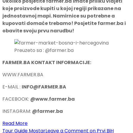
Ukoliko posjetite farmer.ba imate priliku vidjeti
koje proizvode kupiti u kojoj regiji prikazane na
jednostavnoj mapi. Namirnice su potrebne a
kupovati domaće trebamo! Posjetite farmer.ba i
obavite svoju prvu naruđbu!
Preuzeto sa : @farmer.ba
FARMER.BA KONTAKT INFORMACIJE:
WWW.FARMER.BA
E-MAIL :
INFO@FARMER.BA
FACEBOOK:
@www.farmer.ba
INSTAGRAM:
@farmer.ba
Read More
Tour Guide Mostar
Leave a Comment
on Prvi BiH