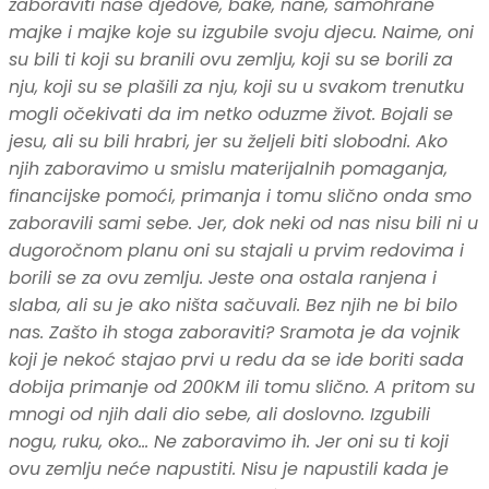
zaboraviti naše djedove, bake, nane, samohrane
majke i majke koje su izgubile svoju djecu. Naime, oni
su bili ti koji su branili ovu zemlju, koji su se borili za
nju, koji su se plašili za nju, koji su u svakom trenutku
mogli očekivati da im netko oduzme život. Bojali se
jesu, ali su bili hrabri, jer su željeli biti slobodni. Ako
njih zaboravimo u smislu materijalnih pomaganja,
financijske pomoći, primanja i tomu slično onda smo
zaboravili sami sebe. Jer, dok neki od nas nisu bili ni u
dugoročnom planu oni su stajali u prvim redovima i
borili se za ovu zemlju. Jeste ona ostala ranjena i
slaba, ali su je ako ništa sačuvali. Bez njih ne bi bilo
nas. Zašto ih stoga zaboraviti? Sramota je da vojnik
koji je nekoć stajao prvi u redu da se ide boriti sada
dobija primanje od 200KM ili tomu slično. A pritom su
mnogi od njih dali dio sebe, ali doslovno. Izgubili
nogu, ruku, oko… Ne zaboravimo ih. Jer oni su ti koji
ovu zemlju neće napustiti. Nisu je napustili kada je