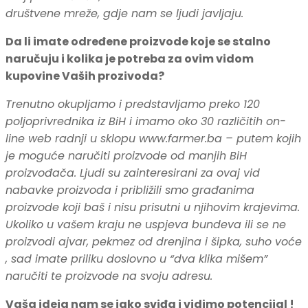
društvene mreže, gdje nam se ljudi javljaju.
Da li imate određene proizvode koje se stalno
naručuju i kolika je potreba za ovim vidom
kupovine Vaših prozivoda?
Trenutno okupljamo i predstavljamo preko 120
poljoprivrednika iz BiH i imamo oko 30 različitih on-
line web radnji u sklopu www.farmer.ba – putem kojih
je moguće naručiti proizvode od manjih BiH
proizvođača. Ljudi su zainteresirani za ovaj vid
nabavke proizvoda i približili smo građanima
proizvode koji baš i nisu prisutni u njihovim krajevima.
Ukoliko u vašem kraju ne uspjeva bundeva ili se ne
proizvodi ajvar, pekmez od drenjina i šipka, suho voće
, sad imate priliku doslovno u “dva klika mišem”
naručiti te proizvode na svoju adresu.
Vaša ideja nam se jako sviđa i vidimo potencijal !