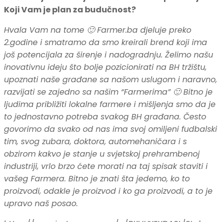
Koji Vam je plan za budučnost?
Hvala Vam na tome 🙂 Farmer.ba djeluje preko
2.godine i smatramo da smo kreirali brend koji ima
još potencijala za širenje i nadogradnju. Želimo našu
inovativnu ideju što bolje pozicionirati na BH tržištu,
upoznati naše građane sa našom uslugom i naravno,
razvijati se zajedno sa našim “Farmerima” 🙂 Bitno je
ljudima približiti lokalne farmere i mišljenja smo da je
to jednostavno potreba svakog BH građana. Često
govorimo da svako od nas ima svoj omiljeni fudbalski
tim, svog zubara, doktora, automehaničara i s
obzirom kakvo je stanje u svjetskoj prehrambenoj
industriji, vrlo brzo ćete morati na taj spisak staviti i
vašeg Farmera. Bitno je znati šta jedemo, ko to
proizvodi, odakle je proizvod i ko ga proizvodi, a to je
upravo naš posao.