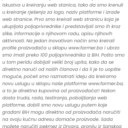
iskustva u kreiranju web stanica, tako da smo krenuli
u kreiranje rješenja za logo, naziv platforme i izrade
web stranice. Prvo smo kreirali web stranicu koja je
ukupljala poljoprivrednike i predstavljali smo ih kroz
slike, informacije o njihovom radu, opisu njihovih
aktivnosti. Na jedan inovativan način smo kreirali
profile proizvođača u sklopu www.farmer.ba i ubrzo
smo imali preko 100 poljoprivrednika iz BiH. Pošto smo
u tom peridu dobijali veliki broj upita, kako da se
direktno naruči od naših članova i da li je to uopšte
moguće, počeli smo razmatrati ideju da kreiramo
novu uslugu u sklopu naše platforme www.farmer.ba,
a to je direktna kupovina od proizvođača!! Nakon
dosta truda, rada, testiranja, poboljšanja web
platforme, dobili smo novu uslugu putem koje
građani BiH mogu direktno od proizvođača naručiti
na svoju kućnu adresu domaće proizvode. Sada
možete naručiti pekmez iz Drvara, aroniju iz Sanskog