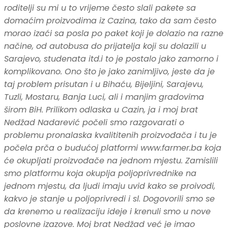
roditelji su mi u to vrijeme često slali pakete sa
domaćim proizvodima iz Cazina, tako da sam često
morao izaći sa posla po paket koji je dolazio na razne
načine, od autobusa do prijatelja koji su dolazili u
Sarajevo, studenata itd.i to je postalo jako zamorno i
komplikovano. Ono što je jako zanimljivo, jeste da je
taj problem prisutan i u Bihaću, Bijeljini, Sarajevu,
Tuzli, Mostaru, Banja Luci, ali i manjim gradovima
širom BiH. Prilikom odlaska u Cazin, ja i moj brat
Nedžad Nadarević počeli smo razgovarati o
problemu pronalaska kvalititenih proizvođača i tu je
počela prča o budućoj platformi www.farmer.ba koja
će okupljati proizvođače na jednom mjestu. Zamislili
smo platformu koja okuplja poljoprivrednike na
jednom mjestu, da ljudi imaju uvid kako se proivodi,
kakvo je stanje u poljoprivredi i sl. Dogovorili smo se
da krenemo u realizaciju ideje i krenuli smo u nove
poslovne izazove. Moj brat Nedžad već je imao