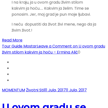
I na kraju, ja u ovom gradu živim stilom
kakvim ja hoću….. Kakvim ja želim. Time se
ponosim. Jer, moj grad je pun moje ljubavi.
I neću dopustiti da život živi mene, nego da ja
živim život.!
Read More
Tour Guide Mostar
Leave a Comment
on U ovom gradu
živim stilom kakvim ja hoću – Ermina Alić
0
MOMENTUM
Životni Stil
11 Jula, 2017
11 Jula, 2017
U ovom gradu se