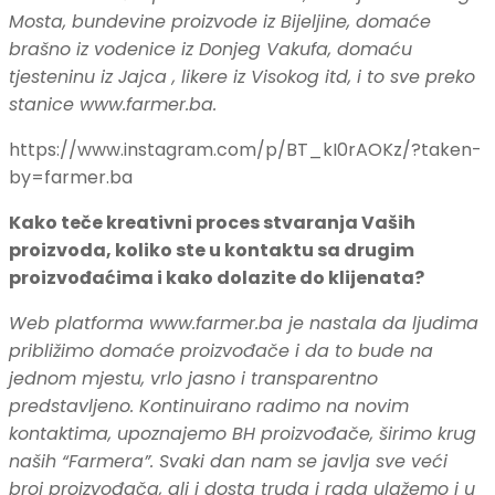
Mosta, bundevine proizvode iz Bijeljine, domaće
brašno iz vodenice iz Donjeg Vakufa, domaću
tjesteninu iz Jajca , likere iz Visokog itd, i to sve preko
stanice www.farmer.ba.
https://www.instagram.com/p/BT_kI0rAOKz/?taken-
by=farmer.ba
Kako teče kreativni proces stvaranja Vaših
proizvoda, koliko ste u kontaktu sa drugim
proizvođaćima i kako dolazite do klijenata?
Web platforma www.farmer.ba je nastala da ljudima
približimo domaće proizvođače i da to bude na
jednom mjestu, vrlo jasno i transparentno
predstavljeno. Kontinuirano radimo na novim
kontaktima, upoznajemo BH proizvođače, širimo krug
naših “Farmera”. Svaki dan nam se javlja sve veći
broj proizvođača, ali i dosta truda i rada ulažemo i u