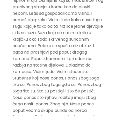
hipnotiziraju. Osmijehe koji su znak sreće. Tog
predivnog stanja u kome kao da ploviš
nebom. Letiš sa gospodaricama visina. I
nemaš prepreku. Vidim ljude kako nose tugu.
Tugu koja je tako očita. Niz lice jedne djevojke
skliznu suza. Suza koja se danima krila u
krajičku oka sada skrivenog sunčanim
naočalama. Polako se spušta niz obraz. I
pada na prašnjavi pod poput dragog
kamena. Poput dijamanta. I pri udaru se
razbija na stotine dijelova. Dolazimo do
kampusa. Vidim ljude. Vidim studente.
Studente koji nose ponos. Ponos zbog toga
tko su. Ponos zbog toga gdje su. Ponos zbog
toga što su. Što su postigli i što će postići.
Nose ponos što njihovi roditelji imaju zbog
čega nositi ponos. Zbog njih. Nose ponos
poput veoma skupe bunde od nerca.