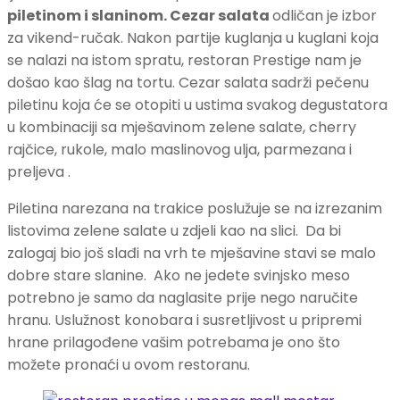
piletinom i slaninom. Cezar salata
odličan je izbor
za vikend-ručak. Nakon partije kuglanja u kuglani koja
se nalazi na istom spratu, restoran Prestige nam je
došao kao šlag na tortu. Cezar salata sadrži pečenu
piletinu koja će se otopiti u ustima svakog degustatora
u kombinaciji sa mješavinom zelene salate, cherry
rajčice, rukole, malo maslinovog ulja, parmezana i
preljeva .
Piletina narezana na trakice poslužuje se na izrezanim
listovima zelene salate u zdjeli kao na slici. Da bi
zalogaj bio još slađi na vrh te mješavine stavi se malo
dobre stare slanine. Ako ne jedete svinjsko meso
potrebno je samo da naglasite prije nego naručite
hranu. Uslužnost konobara i susretljivost u pripremi
hrane prilagođene vašim potrebama je ono što
možete pronaći u ovom restoranu.