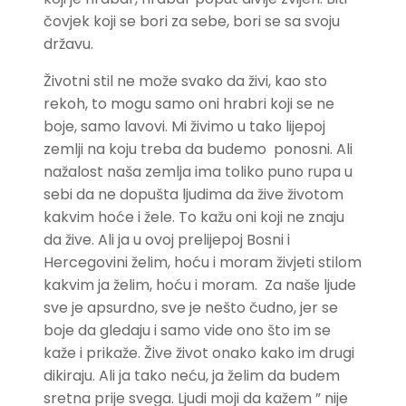
čovjek koji se bori za sebe, bori se sa svoju
državu.
Životni stil ne može svako da živi, kao sto
rekoh, to mogu samo oni hrabri koji se ne
boje, samo lavovi. Mi živimo u tako lijepoj
zemlji na koju treba da budemo ponosni. Ali
nažalost naša zemlja ima toliko puno rupa u
sebi da ne dopušta ljudima da žive životom
kakvim hoće i žele. To kažu oni koji ne znaju
da žive. Ali ja u ovoj prelijepoj Bosni i
Hercegovini želim, hoću i moram živjeti stilom
kakvim ja želim, hoću i moram. Za naše ljude
sve je apsurdno, sve je nešto čudno, jer se
boje da gledaju i samo vide ono što im se
kaže i prikaže. Žive život onako kako im drugi
dikiraju. Ali ja tako neću, ja želim da budem
sretna prije svega. Ljudi moji da kažem ” nije