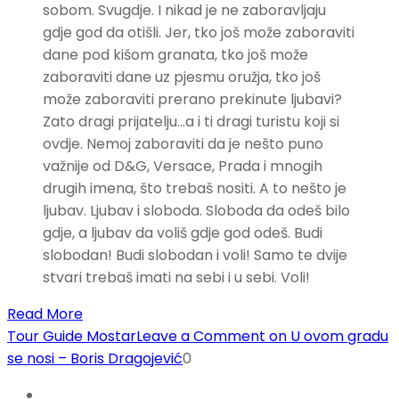
sobom. Svugdje. I nikad je ne zaboravljaju
gdje god da otišli. Jer, tko još može zaboraviti
dane pod kišom granata, tko još može
zaboraviti dane uz pjesmu oružja, tko još
može zaboraviti prerano prekinute ljubavi?
Zato dragi prijatelju…a i ti dragi turistu koji si
ovdje. Nemoj zaboraviti da je nešto puno
važnije od D&G, Versace, Prada i mnogih
drugih imena, što trebaš nositi. A to nešto je
ljubav. Ljubav i sloboda. Sloboda da odeš bilo
gdje, a ljubav da voliš gdje god odeš. Budi
slobodan! Budi slobodan i voli! Samo te dvije
stvari trebaš imati na sebi i u sebi. Voli!
Read More
Tour Guide Mostar
Leave a Comment
on U ovom gradu
se nosi – Boris Dragojević
0