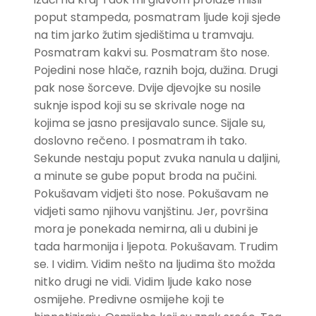
poput stampeda, posmatram ljude koji sjede
na tim jarko žutim sjedištima u tramvaju.
Posmatram kakvi su. Posmatram što nose.
Pojedini nose hlače, raznih boja, dužina. Drugi
pak nose šorceve. Dvije djevojke su nosile
suknje ispod koji su se skrivale noge na
kojima se jasno presijavalo sunce. Sijale su,
doslovno rečeno. I posmatram ih tako.
Sekunde nestaju poput zvuka nanula u daljini,
a minute se gube poput broda na pučini.
Pokušavam vidjeti što nose. Pokušavam ne
vidjeti samo njihovu vanjštinu. Jer, površina
mora je ponekada nemirna, ali u dubini je
tada harmonija i ljepota. Pokušavam. Trudim
se. I vidim. Vidim nešto na ljudima što možda
nitko drugi ne vidi. Vidim ljude kako nose
osmijehe. Predivne osmijehe koji te