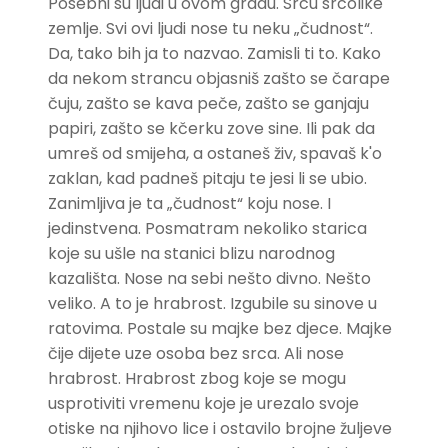
Posebni su ljudi u ovom gradu. Srcu srcolike
zemlje. Svi ovi ljudi nose tu neku „čudnost“.
Da, tako bih ja to nazvao. Zamisli ti to. Kako
da nekom strancu objasniš zašto se čarape
čuju, zašto se kava peče, zašto se ganjaju
papiri, zašto se kčerku zove sine. Ili pak da
umreš od smijeha, a ostaneš živ, spavaš k'o
zaklan, kad padneš pitaju te jesi li se ubio.
Zanimljiva je ta „čudnost“ koju nose. I
jedinstvena. Posmatram nekoliko starica
koje su ušle na stanici blizu narodnog
kazališta. Nose na sebi nešto divno. Nešto
veliko. A to je hrabrost. Izgubile su sinove u
ratovima. Postale su majke bez djece. Majke
čije dijete uze osoba bez srca. Ali nose
hrabrost. Hrabrost zbog koje se mogu
usprotiviti vremenu koje je urezalo svoje
otiske na njihovo lice i ostavilo brojne žuljeve