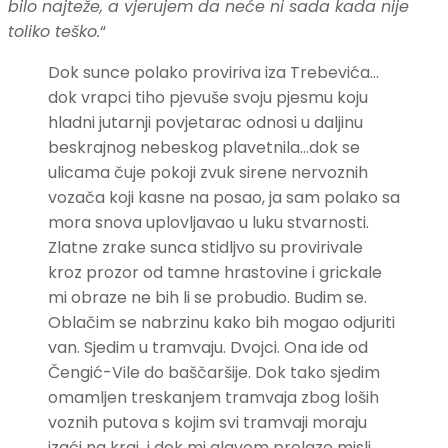
bilo najteže, a vjerujem da neće ni sada kada nije
toliko teško.
“
Dok sunce polako proviriva iza Trebevića…
dok vrapci tiho pjevuše svoju pjesmu koju
hladni jutarnji povjetarac odnosi u daljinu
beskrajnog nebeskog plavetnila…dok se
ulicama čuje pokoji zvuk sirene nervoznih
vozača koji kasne na posao, ja sam polako sa
mora snova uplovljavao u luku stvarnosti.
Zlatne zrake sunca stidljvo su provirivale
kroz prozor od tamne hrastovine i grickale
mi obraze ne bih li se probudio. Budim se.
Oblačim se nabrzinu kako bih mogao odjuriti
van. Sjedim u tramvaju. Dvojci. Ona ide od
Čengić-Vile do baščaršije. Dok tako sjedim
omamljen treskanjem tramvaja zbog loših
voznih putova s kojim svi tramvaji moraju
izaći na kraj i dok mi glavom prolaze misli