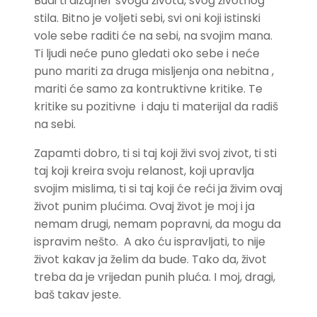
Budi ti dizajner svoga života, svog životnog
stila. Bitno je voljeti sebi, svi oni koji istinski
vole sebe raditi će na sebi, na svojim mana.
Ti ljudi neće puno gledati oko sebe i neće
puno mariti za druga misljenja ona nebitna ,
mariti će samo za kontruktivne kritike. Te
kritike su pozitivne i daju ti materijal da radiš
na sebi.
Zapamti dobro, ti si taj koji živi svoj zivot, ti sti
taj koji kreira svoju relanost, koji upravlja
svojim mislima, ti si taj koji će reći ja živim ovaj
život punim plućima. Ovaj život je moj i ja
nemam drugi, nemam popravni, da mogu da
ispravim nešto. A ako ću ispravljati, to nije
život kakav ja želim da bude. Tako da, život
treba da je vrijedan punih pluća. I moj, dragi,
baš takav jeste.