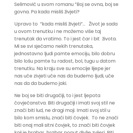
Selimović u svom romanu ”Boj se ovna, boj se
govna. Pa kada misliš živjeti?
Upravo to ”kada misliš živjeti”… Život je sada
u ovom trenutku i ne možemo više taj
trenutak da vratimo. To i jest čar i bit života.
Mi se svi sjećamo nekih trenutaka,
jednostavno ljudi pamte emociju, bilo dobru
bilo lošu pamte tu radost, bol, tugu u datom
trenutku. Na kraju sve su emocije lijepe jer
nas uče zivjeti uče nas da budemo ljudi, uče
nas da da budemo jaki.
Ne boj se biti drugačiji, to i jest ljepota
čovječanstva. Biti drugačiji i imati svoj stil ne
znači biti lud, ne dragi moji. Imati svoj stil u
bilo kom smislu, znači biti čovjek. To ne znači
biti onaj mali sitni čovjek, to znači biti čovjek
koji je hrabar, hrabar poput divlje zvijeri. Biti