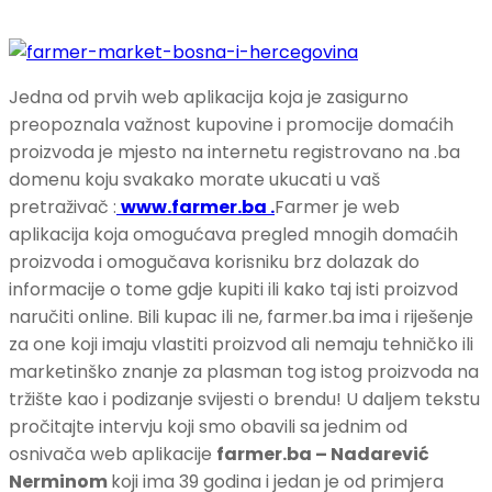
Jedna od prvih web aplikacija koja je zasigurno
preopoznala važnost kupovine i promocije domaćih
proizvoda je mjesto na internetu registrovano na .ba
domenu koju svakako morate ukucati u vaš
pretraživač :
www.farmer.ba .
Farmer je web
aplikacija koja omogućava pregled mnogih domaćih
proizvoda i omogučava korisniku brz dolazak do
informacije o tome gdje kupiti ili kako taj isti proizvod
naručiti online. Bili kupac ili ne, farmer.ba ima i riješenje
za one koji imaju vlastiti proizvod ali nemaju tehničko ili
marketinško znanje za plasman tog istog proizvoda na
tržište kao i podizanje svijesti o brendu! U daljem tekstu
pročitajte intervju koji smo obavili sa jednim od
osnivača web aplikacije
farmer.ba – Nadarević
Nerminom
koji ima 39 godina i jedan je od primjera