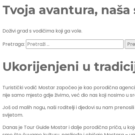
Tvoja avantura, naša 
Doživi grad s vodičima koji ga vole.
Pretraga:
Ukorijenjeni u tradici
Turistički vodič Mostar započeo je kao porodična agenci
nije samo mjesto gdje živimo, već dio nas koji nosimo u sr
Još od malih nogu, naši roditelji i djedovi su nam prenosili
svijetom.
Danas je Tour Guide Mostar i dalje porodična priča, u kojo
smo što čuvamo kulturu, naslijeđe i običaje Mostara – upr