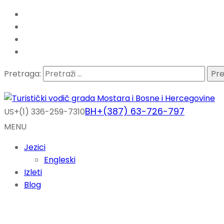
Pretraga:
BH+(387) 63-726-797
US+(1) 336-259-7310
MENU
Jezici
Engleski
Izleti
Blog