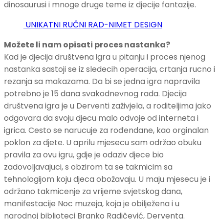
dinosaurusi i mnoge druge teme iz djecije fantazije.
UNIKATNI RUČNI RAD-NIMET DESIGN
Možete li nam opisati proces nastanka?
Kad je djecija društvena igra u pitanju i proces njenog
nastanka sastoji se iz sledecih operacija, crtanja rucno i
rezanja sa makazama. Da bi se jedna igra napravila
potrebno je 15 dana svakodnevnog rada. Djecija
društvena igra je u Derventi zaživjela, a roditeljima jako
odgovara da svoju djecu malo odvoje od interneta i
igrica. Cesto se narucuje za rođendane, kao orginalan
poklon za djete. U aprilu mjesecu sam održao obuku
pravila za ovu igru, gdje je odaziv djece bio
zadovoljavajuci, s obzirom ta se takmicim sa
tehnologijom koju djeca obožavaju. U maju mjesecu je i
održano takmicenje za vrijeme svjetskog dana,
manifestacije Noc muzeja, koja je obilježena i u
narodnoj biblioteci Branko Radičević, Derventa.