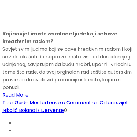
Koji savjet imate za mlade ljude koji se bave
kreativnim radom?
Savjet svim ljudima koji se bave kreativnim radom i koji
se žele okušati da naprave nešto više od dosadašnjeg
ucinjenog, savjetujem da budu hrabri, uporni i vrijedni u
tome što rade, da svoj orginalan rad zaštite autorskim
pravima i da svaki vid promocije iskoriste, koji im se
ponudi.
Read More
Tour Guide Mostar
Leave a Comment
on Crtani svijet
Nikolić Bojana iz Dervente
0