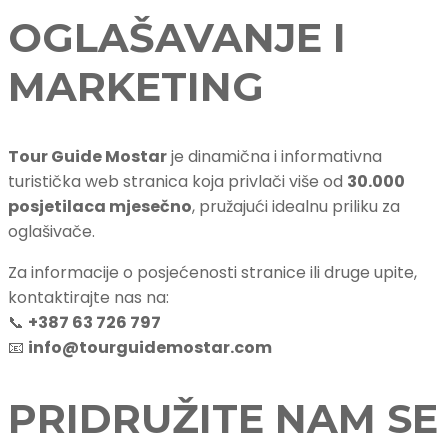
OGLAŠAVANJE I
MARKETING
Tour Guide Mostar
je dinamična i informativna
turistička web stranica koja privlači više od
30.000
posjetilaca mjesečno
, pružajući idealnu priliku za
oglašivače.
Za informacije o posjećenosti stranice ili druge upite,
kontaktirajte nas na:
📞
+387 63 726 797
📧
info@tourguidemostar.com
PRIDRUŽITE NAM SE