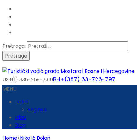
Pretraga:
BH+(387) 63-726-797
US+(1) 336-259-7310
MENU
Jezici
Engleski
Izleti
Blog
Home
>
Nikolić Bojan