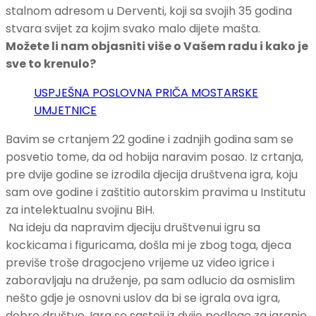
stalnom adresom u Derventi, koji sa svojih 35 godina
stvara svijet za kojim svako malo dijete mašta.
Možete li nam objasniti više o Vašem radu i kako je
sve to krenulo?
USPJEŠNA POSLOVNA PRIČA MOSTARSKE
UMJETNICE
Bavim se crtanjem 22 godine i zadnjih godina sam se
posvetio tome, da od hobija naravim posao. Iz crtanja,
pre dvije godine se izrodila djecija društvena igra, koju
sam ove godine i zaštitio autorskim pravima u Institutu
za intelektualnu svojinu BiH.
Na ideju da napravim djeciju društvenui igru sa
kockicama i figuricama, došla mi je zbog toga, djeca
previše troše dragocjeno vrijeme uz video igrice i
zaboravljaju na druženje, pa sam odlucio da osmislim
nešto gdje je osnovni uslov da bi se igrala ova igra,
dobro društvo. Igra se sastoji iz dvije podloge za igranje,