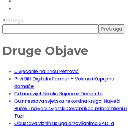
Pretraga
Pretraga
Druge Objave
U Sjećanje na Lindu Petrović
Prvi BiH Digitalni Farmer – Volimo i Kupujmo
domaće
Crtani svijet Nikolić Bojana iz Dervente
Guinnessova svjetska rekordna knjiga: Najveći
Burek i najveći svjetski Ćevapi ikad pripremljeni u
Tuzli
Obustava viznih usluga državljanima SAD-a