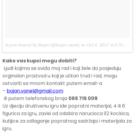
A post shared by Bojan (@bojan.vanel)
on
Oct 4, 2017 at 6:31am PDT
Kako vas kupci mogu dobiti?
Ljudi kojima se sviđa moj rad i koji žele da posjeduju
orginalan proizvod u koji je utkan trud i rad, mogu
ostvariti sa mnom kontakt putem email-a
–
bojan
.vanel@gmail.com
Ili putem telefonskog broja
065 715 009
Uz djeciju društvenu igru ide popratni materijal, 4 ili 6
figurica za igru, zavisi od odabira narucioca i12 kockica,
kutijice za odlaganje popratnog sadržaja i materijala za
igru.