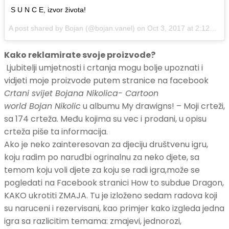
S U N C E, izvor života!
A post shared by Bojan (@bojan.vanel) on
Oct 3, 2017 at 2:12pm PDT
Kako reklamirate svoje proizvode?
Ljubitelji umjetnosti i crtanja mogu bolje upoznati i
vidjeti moje proizvode putem stranice na facebook
Crtani svijet Bojana Nikolica- Cartoon
world
Bojan
Nikolic
u albumu My drawigns! – Moji crteži,
sa 174 crteža. Među kojima su vec i prodani, u opisu
crteža piše ta informacija.
Ako je neko zainteresovan za djeciju društvenu igru,
koju radim po naruđbi ogrinalnu za neko djete, sa
temom koju voli djete za koju se radi igra,može se
pogledati na Facebook stranici How to subdue Dragon,
KAKO ukrotiti ZMAJA. Tu je izloženo sedam radova koji
su naruceni i rezervisani, kao primjer kako izgleda jedna
igra sa razlicitim temama: zmajevi, jednorozi,