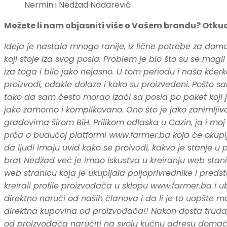
Nermin i Nedžad Nadarević
Možete li nam objasniti više o Vašem brandu? Otku
Ideja je nastala mnogo ranije, iz lične potrebe za dom
koji stoje iza svog posla. Problem je bio što su se mogli
iza toga i bilo jako nejasno. U tom periodu i naša kćerk
proizvodi, odakle dolaze i kako su proizvedeni. Pošto sa
tako da sam često morao izaći sa posla po paket koji je 
jako zamorno i komplikovano. Ono što je jako zanimljivo, 
gradovima širom BiH. Prilikom odlaska u Cazin, ja i mo
prča o budućoj platformi www.farmer.ba koja će okuplj
da ljudi imaju uvid kako se proivodi, kakvo je stanje u 
brat Nedžad već je imao iskustva u kreiranju web stanic
web stranicu koja je ukupljala poljoprivrednike i predst
kreirali profile proizvođača u sklopu www.farmer.ba i ub
direktno naruči od naših članova i da li je to uopšte
direktna kupovina od proizvođača!! Nakon dosta truda,
od proizvođača naručiti na svoju kućnu adresu domaće 