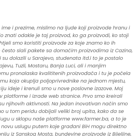
ime i prezime, mislimo na ljude koji proizvode hranu i
 znati odakle je taj proizvod, ko ga proizvodi, ko stoji
htjeli smo koristiti proizvode za koje znamo ko ih
eme često slali pakete sa domaćim proizvodima iz Cazina,
u dolazili u Sarajevo, studenata itd.i to je postalo
jevu, Tuzli, Mostaru, Banja Luci, ali i manjim
mu pronalaska kvalititenih proizvođača i tu je počela
rmu koja okuplja poljoprivrednike na jednom mjestu,
ciju ideje i krenuli smo u nove poslovne izazove. Moj
v platforme i izrade web stranice. Prvo smo kreirali
pisu njihovih aktivnosti. Na jedan inovativan način smo
o u tom peridu dobijali veliki broj upita, kako da se
slugu u sklopu naše platforme www.farmer.ba, a to je
mo novu uslugu putem koje građani BiH mogu direktno
ju iz Sanskog Mosta, bundevine proizvode iz Bijeljine,