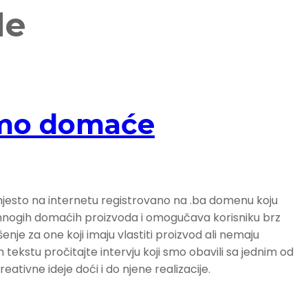
de
ujmo domaće
mjesto na internetu registrovano na .ba domenu koju
nogih domaćih proizvoda i omogučava korisniku brz
ešenje za one koji imaju vlastiti proizvod ali nemaju
 tekstu pročitajte intervju koji smo obavili sa jednim od
eativne ideje doći i do njene realizacije.