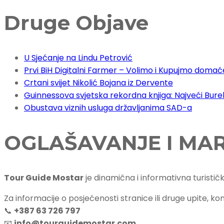
Druge Objave
U Sjećanje na Lindu Petrović
Prvi BiH Digitalni Farmer – Volimo i Kupujmo domać
Crtani svijet Nikolić Bojana iz Dervente
Guinnessova svjetska rekordna knjiga: Najveći Burek 
Obustava viznih usluga državljanima SAD-a
OGLAŠAVANJE I MA
Tour Guide Mostar
je dinamična i informativna turistič
Za informacije o posjećenosti stranice ili druge upite, kon
📞
+387 63 726 797
📧
info@tourguidemostar.com