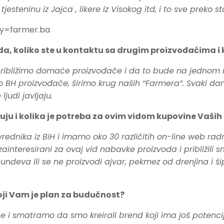
teninu iz Jajca , likere iz Visokog itd, i to sve preko 
y=farmer.ba
da, koliko ste u kontaktu sa drugim proizvođaćima i 
ibližimo domaće proizvođače i da to bude na jednom mje
H proizvođače, širimo krug naših “Farmera”. Svaki dan n
judi javljaju.
čuju i kolika je potreba za ovim vidom kupovine Vaši
vrednika iz BiH i imamo oko 30 različitih on-line web r
ainteresirani za ovaj vid nabavke proizvoda i približili 
ndeva ili se ne proizvodi ajvar, pekmez od drenjina i šip
Koji Vam je plan za budučnost?
 i smatramo da smo kreirali brend koji ima još potencij