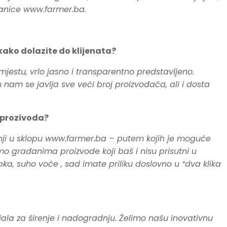
stanice www.farmer.ba.
kako dolazite do klijenata?
stu, vrlo jasno i transparentno predstavljeno.
am se javlja sve veći broj proizvođača, ali i dosta
h prozivoda?
adnji u sklopu www.farmer.ba – putem kojih je moguće
smo građanima proizvode koji baš i nisu prisutni u
ka, suho voće , sad imate priliku doslovno u “dva klika
ala za širenje i nadogradnju. Želimo našu inovativnu