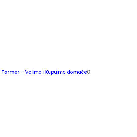
lni Farmer – Volimo i Kupujmo domaće
0