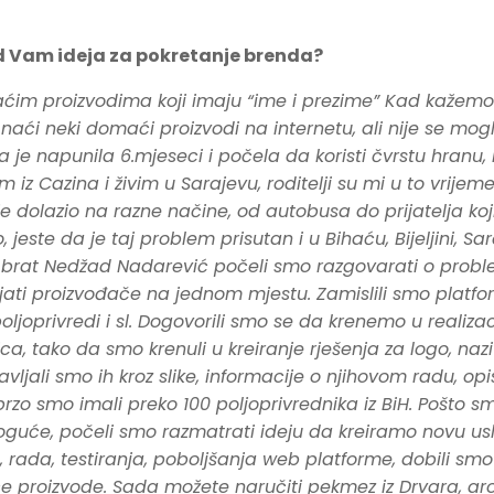
d Vam ideja za pokretanje brenda?
aćim proizvodima koji imaju “ime i prezime” Kad kažemo 
 naći neki domaći proizvodi na internetu, ali nije se moglo
a je napunila 6.mjeseci i počela da koristi čvrstu hranu, 
m iz Cazina i živim u Sarajevu, roditelji su mi u to vrij
dolazio na razne načine, od autobusa do prijatelja koji s
jeste da je taj problem prisutan i u Bihaću, Bijeljini, Sara
j brat Nedžad Nadarević počeli smo razgovarati o proble
ati proizvođače na jednom mjestu. Zamislili smo platfo
poljoprivredi i sl. Dogovorili smo se da krenemo u realiza
a, tako da smo krenuli u kreiranje rješenja za logo, nazi
avljali smo ih kroz slike, informacije o njihovom radu, o
rzo smo imali preko 100 poljoprivrednika iz BiH. Pošto sm
 moguće, počeli smo razmatrati ideju da kreiramo novu u
 rada, testiranja, poboljšanja web platforme, dobili s
proizvode. Sada možete naručiti pekmez iz Drvara, aroni