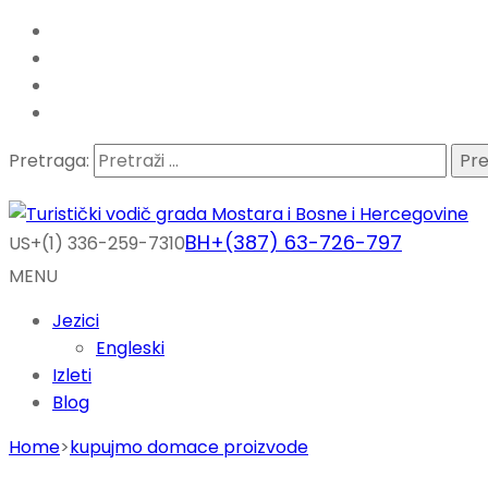
Pretraga:
BH+(387) 63-726-797
US+(1) 336-259-7310
MENU
Jezici
Engleski
Izleti
Blog
Home
>
kupujmo domace proizvode