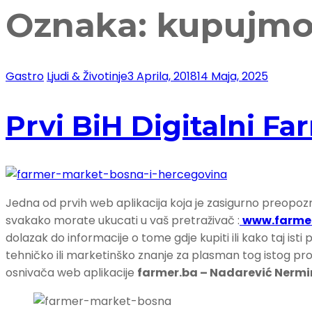
Oznaka:
kupujmo
Gastro
Ljudi & Životinje
3 Aprila, 2018
14 Maja, 2025
Prvi BiH Digitalni F
Jedna od prvih web aplikacija koja je zasigurno preopo
svakako morate ukucati u vaš pretraživač :
www.farmer
dolazak do informacije o tome gdje kupiti ili kako taj isti p
tehničko ili marketinško znanje za plasman tog istog proiz
osnivača web aplikacije
farmer.ba – Nadarević Ner