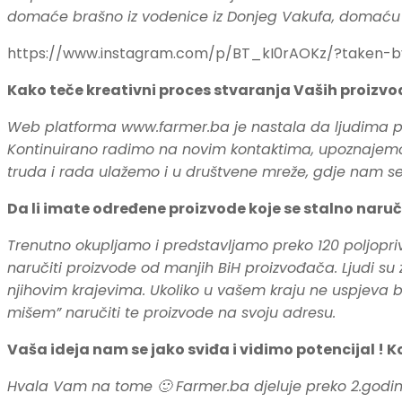
domaće brašno iz vodenice iz Donjeg Vakufa, domaću tjes
https://www.instagram.com/p/BT_kI0rAOKz/?taken-b
Kako teče kreativni proces stvaranja Vaših proizvo
Web platforma www.farmer.ba je nastala da ljudima pr
Kontinuirano radimo na novim kontaktima, upoznajemo B
truda i rada ulažemo i u društvene mreže, gdje nam se l
Da li imate određene proizvode koje se stalno naru
Trenutno okupljamo i predstavljamo preko 120 poljopri
naručiti proizvode od manjih BiH proizvođača. Ljudi su z
njihovim krajevima. Ukoliko u vašem kraju ne uspjeva bu
mišem” naručiti te proizvode na svoju adresu.
Vaša ideja nam se jako sviđa i vidimo potencijal ! 
Hvala Vam na tome 🙂 Farmer.ba djeluje preko 2.godine