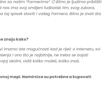
dno sa našim “Farmerima” 🙂 Bitno je ljudima približiti
nas ima svoj omiljeni fudbalski tim, svog zubara,
 taj spisak staviti i vašeg Farmera. Bitno je znati šta
 ne znaju kako?
vi imamo iste mogućnosti kad je riječ o internetu, svi
enja i ono što je najbitnije, ne treba se bojati
oj okolini, vidiš koliko možeš, koliko znaš,
stavnoj mapi. Namirnice su potrebne a kupovati