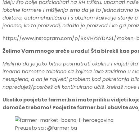
ideju što bolje pozicionirati na BH tržištu, upoznati n
lokalne farmere i mišljenja smo da je to jednostavno 
doktora, automehaničara i s obzirom kakvo je stanje u sv
jedemo, ko to proizvodi, odakle je proizvod i ko ga proi
https://www.instagram.com/p/BKVHYSYDASL/?taken-
Želimo Vam mnogo sreće u radu! Šta bi rekli kao poru
Mislimo da je jako bitno posmatrati okolinu i vidjeti št
imamo pametne telefone sa kojima lako zavirimo u svaki ku
neuspjeha, a on je najveći problem kod pokretanja bilo k
napreduješ/posrćeš ali kontinuirano učiš, kreiraš nove
Ukoliko posjetite farmer.ba imate priliku vidjeti ko
domaće trebamo! Posjetite farmer.ba i obavite svo
Preuzeto sa : @farmer.ba