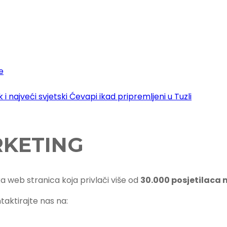
e
i najveći svjetski Ćevapi ikad pripremljeni u Tuzli
RKETING
ka web stranica koja privlači više od
30.000 posjetilaca
taktirajte nas na: