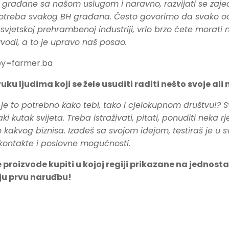
aše građane sa našom uslugom i naravno, razvijati se zaje
potreba svakog BH građana. Često govorimo da svako od 
jetskoj prehrambenoj industriji, vrlo brzo ćete morati na
zvodi, a to je upravo naš posao.
by=farmer.ba
ku ljudima koji se žele usuditi raditi nešto svoje ali
a je to potrebno kako tebi, tako i cjelokupnom društvu!? S
tak svijeta. Treba istraživati, pitati, ponuditi neka rješ
akvog biznisa. Izađeš sa svojom idejom, testiraš je u svoj
 kontakte i poslovne mogućnosti.
je proizvode kupiti u kojoj regiji prikazane na jedno
ju prvu naruđbu!