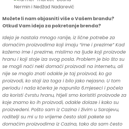
Nermin i Nedžad Nadarević
Možete li nam objasniti više o Vašem brandu?
Otkud Vam ideja za pokretanje brenda?
Ideja je nastala mnogo ranije, iz lične potrebe za
domaćim proizvodima koji imaju “ime i prezime” Kad
kažemo ime i prezime, mislimo na ljude koji proizvode
hranu i koji stoje iza svog posla. Problem je bio što su
se mogli naći neki domaći proizvodi na internetu, ali
nije se moglo znati odakle je taj proizvod, ko ga
proizvodi, ko stoji iza toga i bilo jako nejasno. U tom
periodu i naša kćerka je napunila 6.mjeseci i počela
da koristi čvrstu hranu, htjeli smo koristiti proizvode za
koje znamo ko ih proizvodi, odakle dolaze i kako su
proizvedeni. Pošto sam iz Cazina i živim u Sarajevu,
roditelji su mi u to vrijeme često slali pakete sa
domaćim proizvodima iz Cazina, tako da sam često