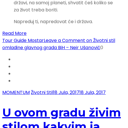
državi, na samoj planeti, shvatit ćeš koliko se
za život treba boriti.
Napreduj ti, napredovat će i država.
Read More
Tour Guide Mostar
Leave a Comment
on Životni stil
omladine glavnog grada BiH – Neir Ušanović
0
MOMENTUM
Životni Stil
18 Jula, 2017
18 Jula, 2017
U ovom gradu živim
stilom kakvim ja