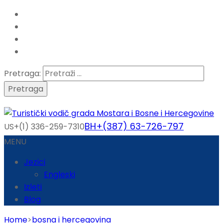
Pretraga:
BH+(387) 63-726-797
US+(1) 336-259-7310
MENU
Jezici
Engleski
Izleti
Blog
Home
>
bosna i hercegovina