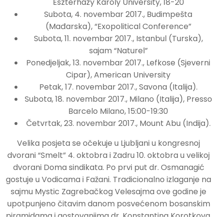
Eszterházy Károly University, 18-20
Subota, 4. novembar 2017., Budimpešta
(Mađarska), “Exopolitical Conference”
Subota, 11. novembar 2017., Istanbul (Turska),
sajam “Naturel”
Ponedjeljak, 13. novembar 2017., Lefkose (Sjeverni
Cipar), American University
Petak, 17. novembar 2017., Savona (Italija).
Subota, 18. novembar 2017., Milano (Italija), Presso
Barcelo Milano, 15:00-19:30
Četvrtak, 23. novembar 2017., Mount Abu (Indija).
Velika posjeta se očekuje u Ljubljani u kongresnoj
dvorani “Smelt” 4. oktobra i Zadru 10. oktobra u velikoj
dvorani Doma sindikata. Po prvi put dr. Osmanagić
gostuje u Vodicama i Fažani. Tradicionalno izlaganje na
sajmu Mystic Zagrebačkog Velesajma ove godine je
upotpunjeno čitavim danom posvećenom bosanskim
piramidama i gostovanjima dr. Konstantina Korotkova,