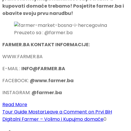
kupovati domaće trebamo! Posjetite farmer.ba i
obavite svoju prvu naruđbu!
Preuzeto sa : @farmer.ba
FARMER.BA KONTAKT INFORMACIJE:
WWW.FARMER.BA
E-MAIL :
INFO@FARMER.BA
FACEBOOK:
@www.farmer.ba
INSTAGRAM:
@farmer.ba
Read More
Tour Guide Mostar
Leave a Comment
on Prvi BiH
Digitalni Farmer – Volimo i Kupujmo domaće
0