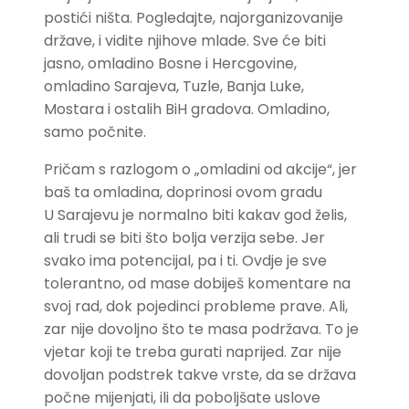
postići ništa. Pogledajte, najorganizovanije
države, i vidite njihove mlade. Sve će biti
jasno, omladino Bosne i Hercgovine,
omladino Sarajeva, Tuzle, Banja Luke,
Mostara i ostalih BiH gradova. Omladino,
samo počnite.
Pričam s razlogom o „omladini od akcije“, jer
baš ta omladina, doprinosi ovom gradu
U Sarajevu je normalno biti kakav god želis,
ali trudi se biti što bolja verzija sebe. Jer
svako ima potencijal, pa i ti. Ovdje je sve
tolerantno, od mase dobiješ komentare na
svoj rad, dok pojedinci probleme prave. Ali,
zar nije dovoljno što te masa podržava. To je
vjetar koji te treba gurati naprijed. Zar nije
dovoljan podstrek takve vrste, da se država
počne mijenjati, ili da poboljšate uslove