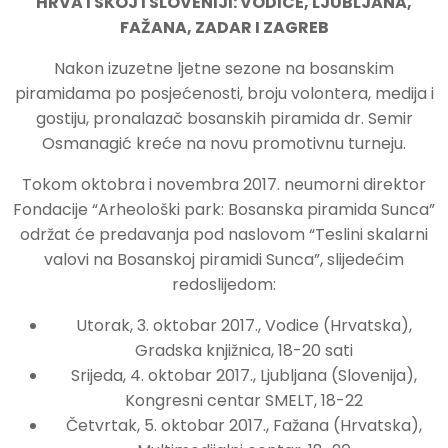
HRVATSKOJ I SLOVENIJI: VODICE, LJUBLJANA,
FAŽANA, ZADAR I ZAGREB
Nakon izuzetne ljetne sezone na bosanskim
piramidama po posjećenosti, broju volontera, medija i
gostiju, pronalazač bosanskih piramida dr. Semir
Osmanagić kreće na novu promotivnu turneju.
Tokom oktobra i novembra 2017. neumorni direktor
Fondacije “Arheološki park: Bosanska piramida Sunca”
održat će predavanja pod naslovom “Teslini skalarni
valovi na Bosanskoj piramidi Sunca”, slijedećim
redoslijedom:
Utorak, 3. oktobar 2017., Vodice (Hrvatska),
Gradska knjižnica, 18-20 sati
Srijeda, 4. oktobar 2017., Ljubljana (Slovenija),
Kongresni centar SMELT, 18-22
Četvrtak, 5. oktobar 2017., Fažana (Hrvatska),