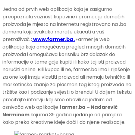
Jedna od prvih web aplikacija koja je zasigurno
preopoznala važnost kupovine i promocije domaćih
proizvoda je mjesto na internetu registrovano na .ba
domenu koju svakako morate ukucati u vaš
pretraživač :
www.farmer.ba .
Farmer je web
aplikacija koja omogućava pregled mnogih domaćih
proizvoda i omogučava korisniku brz dolazak do
informacije o tome gdje kupiti ili kako taj isti proizvod
naručiti online. Bili kupac ili ne, farmer.ba ima i riješenje
za one koji imaju vlastiti proizvod ali nemaju tehničko ili
marketinško znanje za plasman tog istog proizvoda na
tržište kao i podizanje svijesti o brendu! U daljem tekstu
pročitajte intervju koji smo obavili sa jednim od
osnivača web aplikacije
farmer.ba – Nadarević
Nerminom
koji ima 39 godina i jedan je od primjera
kako preko kreativne ideje doći i do njene realizacije.