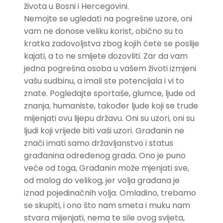
života u Bosni i Hercegovini.
Nemojte se ugledati na pogrešne uzore, oni
vam ne donose veliku korist, obično su to
kratka zadovoljstva zbog kojih ćete se poslije
kajati, a to ne smijete dozovliti. Zar da vam
jedna pogrešna osoba u vašem životi izmjeni
vašu sudbinu, a imali ste potencijala i vi to
znate. Pogledajte sportaše, glumce, ljude od
znanja, humaniste, također ljude koji se trude
mijenjati ovu lijepu državu. Oni su uzori, oni su
ljudi koji vrijede biti vaši uzori. Građanin ne
znači imati samo državljanstvo i status
građanina određenog grada. Ono je puno
veće od toga, Građanin može mjenjati sve,
od malog do velikog, jer volja građana je
iznad pojedinačnih volja. Omladino, trebamo
se skupiti, i ono što nam smeta i muku nam
stvara mijenjati, nema te sile ovog svijeta,