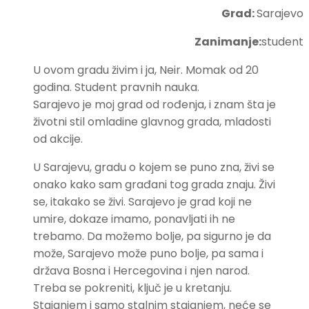
Grad:
Sarajevo
Zanimanje:
student
U ovom gradu živim i ja, Neir. Momak od 20
godina. Student pravnih nauka.
Sarajevo je moj grad od rođenja, i znam šta je
životni stil omladine glavnog grada, mladosti
od akcije.
U Sarajevu, gradu o kojem se puno zna, živi se
onako kako sam građani tog grada znaju. Živi
se, itakako se živi. Sarajevo je grad koji ne
umire, dokaze imamo, ponavljati ih ne
trebamo. Da možemo bolje, pa sigurno je da
može, Sarajevo može puno bolje, pa sama i
država Bosna i Hercegovina i njen narod.
Treba se pokreniti, ključ je u kretanju.
Stajanjem i samo stalnim stajanjem, neće se