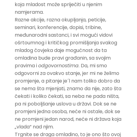
koja mladost može spriječiti u njenim
namjerama.
Razne akcije, razna okupljanja, peticije,
seminari, konferencije, dopisi, tribine,
međunarodni sastanci, i svi mogući vidovi
ošrtoumnog i kritičkog promišljanja svakog
mladog čovjeka daje mogućnost da ta
omladina bude pravi građanin, sa svojim
pravima i
odgovornostima
. Da, mi smo
odgovorni za ovakvo stanje, jer mi ne želimo
promjenje, a pitanje je´l nam toliko dobro da
se nema šta mjenjati, znamo da nije, zato šta
čekati i koliko čekati, sa neba ne pada ništa,
pa ni poboljšanje uslova u državi. Dok se ne
promjeni jedna osoba, neće ni ostale, dok se
ne promjeni jedan narod, neće ni država koja
„vlada“ nad njim.
Trgnite se draga omladino, to je ono što ovoj