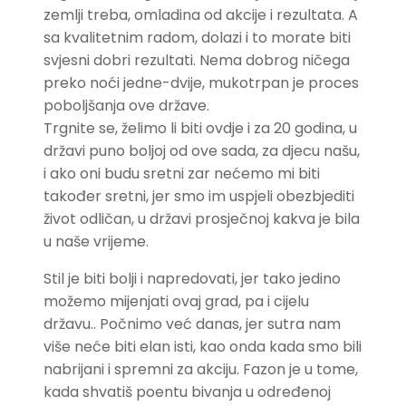
zemlji treba, omladina od akcije i rezultata. A
sa kvalitetnim radom, dolazi i to morate biti
svjesni dobri rezultati. Nema dobrog ničega
preko noći jedne-dvije, mukotrpan je proces
poboljšanja ove države.
Trgnite se, želimo li biti ovdje i za 20 godina, u
državi puno boljoj od ove sada, za djecu našu,
i ako oni budu sretni zar nećemo mi biti
također sretni, jer smo im uspjeli obezbjediti
život odličan, u državi prosječnoj kakva je bila
u naše vrijeme.
Stil je biti bolji i napredovati, jer tako jedino
možemo mijenjati ovaj grad, pa i cijelu
državu.. Počnimo već danas, jer sutra nam
više neće biti elan isti, kao onda kada smo bili
nabrijani i spremni za akciju. Fazon je u tome,
kada shvatiš poentu bivanja u određenoj