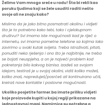
Želimo Vam mnogo sreće u radu! Šta bi rekli kao
poruku ljudima koji se žele usuditi raditi nešto
svoje ali ne znaju kako?
Mislimo da je jako bitno posmatrati okolinu i vidjeti
šta je to potrebno kako tebi, tako i cjelokupnom
društvu!? Svi imamo iste mogućnosti kad je riječ o
internetu, svi imamo pametne telefone sa kojima lako
zavirimo u svaki kutak svijeta. Treba istraživati, pitati,
ponuditi neka rješenja i ono što je najbitnije, ne treba
se bojati neuspjeha, a on je najveći problem kod
pokretanja bilo kakvog biznisa. Izađeš sa svojom
idejom, testiraš je u svojoj okolini, vidiš koliko možeš,
koliko znaš, napreduješ/posrćeš ali kontinuirano učiš,
kreiraš nove kontakte i poslovne mogućnosti.
Ukoliko posjetite farmer.ba imate priliku vidjeti
koje proizvode kupiti u kojoj regiji prikazane na
jednostavnoj mapi. Namirnice su potrebne a