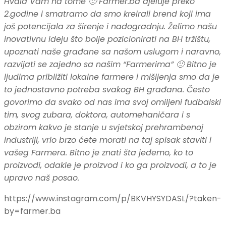
Hvala Vam na tome 🙂 Farmer.ba djeluje preko
2.godine i smatramo da smo kreirali brend koji ima
još potencijala za širenje i nadogradnju. Želimo našu
inovativnu ideju što bolje pozicionirati na BH tržištu,
upoznati naše građane sa našom uslugom i naravno,
razvijati se zajedno sa našim “Farmerima” 🙂 Bitno je
ljudima približiti lokalne farmere i mišljenja smo da je
to jednostavno potreba svakog BH građana. Često
govorimo da svako od nas ima svoj omiljeni fudbalski
tim, svog zubara, doktora, automehaničara i s
obzirom kakvo je stanje u svjetskoj prehrambenoj
industriji, vrlo brzo ćete morati na taj spisak staviti i
vašeg Farmera. Bitno je znati šta jedemo, ko to
proizvodi, odakle je proizvod i ko ga proizvodi, a to je
upravo naš posao.
https://www.instagram.com/p/BKVHYSYDASL/?taken-
by=farmer.ba