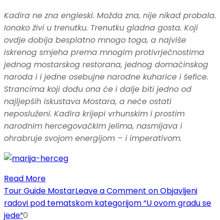
Kadira ne zna engleski. Možda zna, nije nikad probala.
Ionako živi u trenutku. Trenutku gladna gosta. Koji
ovdje dobija besplatno mnogo toga, a najviše
iskrenog smjeha prema mnogim protivrječnostima
jednog mostarskog restorana, jednog domaćinskog
naroda i i jedne osebujne narodne kuharice i šefice.
Strancima koji dođu ona će i dalje biti jedno od
najljepših iskustava Mostara, a neće ostati
neposluženi. Kadira krijepi vrhunskim i prostim
narodnim hercegovačkim jelima, nasmijava i
ohrabruje svojom energijom – i imperativom.
Read More
Tour Guide Mostar
Leave a Comment
on Objavljeni
radovi pod tematskom kategorijom “U ovom gradu se
jede”
0