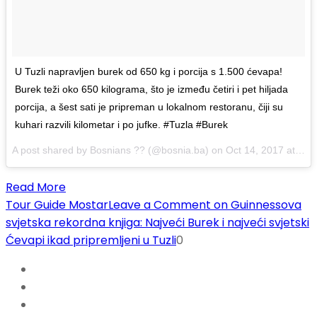
U Tuzli napravljen burek od 650 kg i porcija s 1.500 ćevapa!
Burek teži oko 650 kilograma, što je između četiri i pet hiljada
porcija, a šest sati je pripreman u lokalnom restoranu, čiji su
kuhari razvili kilometar i po jufke. #Tuzla #Burek
A post shared by Bosnians ?? (@bosnia.ba) on
Oct 14, 2017 at 5:32am PDT
Read More
Tour Guide Mostar
Leave a Comment
on Guinnessova
svjetska rekordna knjiga: Najveći Burek i najveći svjetski
Ćevapi ikad pripremljeni u Tuzli
0