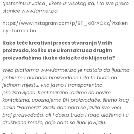
tjesteninu iz Jajca , likere iz Visokog itd, i to sve preko
stanice www.farmer.ba.
https://www.instagram.com/p/BT_kI0rAOKz/?taken-
by=farmer.ba
Kako teče kreativni proces stvaranja Vaših
proizvoda, koliko ste u kontaktu sa drugim
proizvođaćima i kako dolazite do klijenata?
Web platforma www.farmer.ba je nastala da ljudima
približimo domaće proizvođače i da to bude na
jednom mjestu, vrlo jasno i transparentno
predstavljeno. Kontinuirano radimo na novim
kontaktima, upoznajemo BH proizvođače, širimo krug
naših “Farmera”. Svaki dan nam se javlja sve veći
broj proizvođača, ali i dosta truda i rada ulažemo i u
društvene mreže, gdje nam se ljudi javljaju.