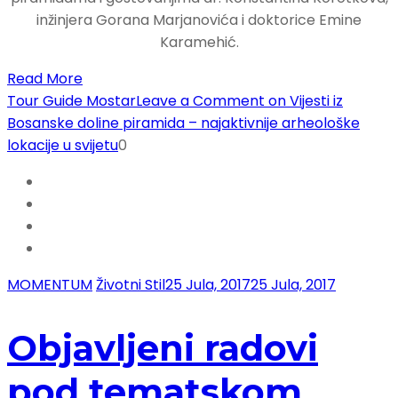
inžinjera Gorana Marjanovića i doktorice Emine
Karamehić.
Read More
Tour Guide Mostar
Leave a Comment
on Vijesti iz
Bosanske doline piramida – najaktivnije arheološke
lokacije u svijetu
0
MOMENTUM
Životni Stil
25 Jula, 2017
25 Jula, 2017
Objavljeni radovi
pod tematskom