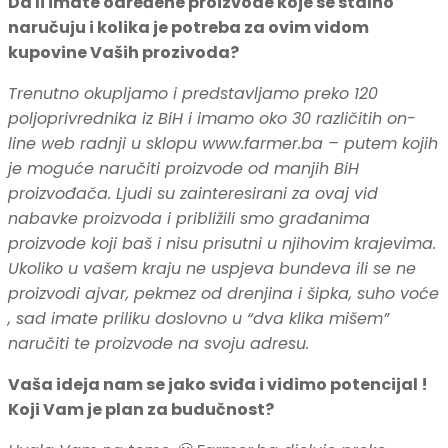
Da li imate određene proizvode koje se stalno
naručuju i kolika je potreba za ovim vidom
kupovine Vaših prozivoda?
Trenutno okupljamo i predstavljamo preko 120
poljoprivrednika iz BiH i imamo oko 30 različitih on-
line web radnji u sklopu www.farmer.ba – putem kojih
je moguće naručiti proizvode od manjih BiH
proizvođača. Ljudi su zainteresirani za ovaj vid
nabavke proizvoda i približili smo građanima
proizvode koji baš i nisu prisutni u njihovim krajevima.
Ukoliko u vašem kraju ne uspjeva bundeva ili se ne
proizvodi ajvar, pekmez od drenjina i šipka, suho voće
, sad imate priliku doslovno u “dva klika mišem”
naručiti te proizvode na svoju adresu.
Vaša ideja nam se jako sviđa i vidimo potencijal !
Koji Vam je plan za budučnost?