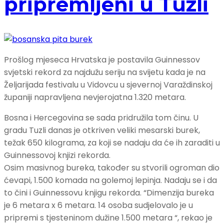
pripremljeni u Tuzli
Prošlog mjeseca Hrvatska je postavila Guinnessov
svjetski rekord za najdužu seriju na svijetu kada je na
Željarijada festivalu u Vidovcu u sjevernoj Varaždinskoj
županiji napravljena nevjerojatna 1.320 metara.
Bosna i Hercegovina se sada pridružila tom činu. U
gradu Tuzli danas je otkriven veliki mesarski burek,
težak 650 kilograma, za koji se nadaju da će ih zaraditi u
Guinnessovoj knjizi rekorda.
Osim masivnog bureka, također su stvorili ogroman dio
ćevapi, 1.500 komada na golemoj lepinja. Nadaju se i da
to čini i Guinnessovu knjigu rekorda. “Dimenzija bureka
je 6 metara x 6 metara. 14 osoba sudjelovalo je u
pripremi s tjesteninom dužine 1.500 metara “, rekao je