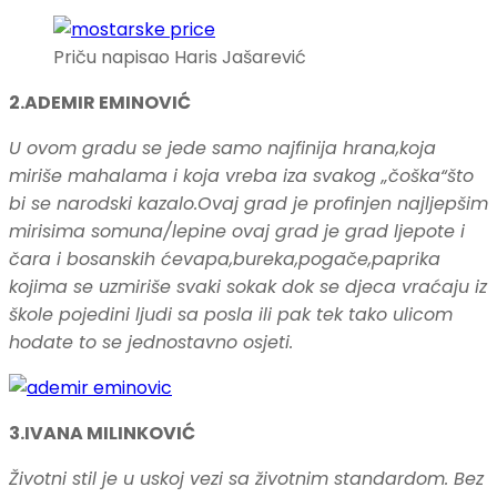
Priču napisao Haris Jašarević
2.ADEMIR EMINOVIĆ
U ovom gradu se jede samo najfinija hrana,koja
miriše mahalama i koja vreba iza svakog „čoška“što
bi se narodski kazalo.Ovaj grad je profinjen najljepšim
mirisima somuna/lepine ovaj grad je grad ljepote i
čara i bosanskih ćevapa,bureka,pogače,paprika
kojima se uzmiriše svaki sokak dok se djeca vraćaju iz
škole pojedini ljudi sa posla ili pak tek tako ulicom
hodate to se jednostavno osjeti.
3.IVANA MILINKOVIĆ
Životni stil je u uskoj vezi sa životnim standardom. Bez