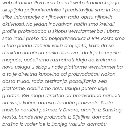
web stranice. Prvo smo kreirali web stranicu koja je
ukupljala poljoprivrednike i predstavljali smo ih kroz
slike, informacije o njihovom radu, opisu njihovih
aktivnosti. Na jedan inovativan način smo kreirali
profile proizvođača u sklopu www.farmer.ba i ubrzo
smo imali preko 100 poljoprivrednika iz BiH. Pošto smo
u tom peridu dobijali veliki broj upita, kako da se
direktno naruči od naših članova i da li je to uopšte
moguće, počeli smo razmatrati ideju da kreiramo
novu uslugu u sklopu naše platforme www.farmer.ba,
a to je direktna kupovina od proizvođača!! Nakon
dosta truda, rada, testiranja, poboljšanja web
platforme, dobili smo novu uslugu putem koje
građani BiH mogu direktno od proizvođača naručiti
na svoju kućnu adresu domaće proizvode. Sada
možete naručiti pekmez iz Drvara, aroniju iz Sanskog
Mosta, bundevine proizvode iz Bijeljine, domaće
brašno iz vodenice iz Donjeg Vakufa, domaću