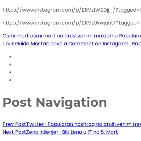
https://www.instagram.com/p/BRVz1WEDjj_/?tagged=
https://www.instagram.com/p/BRVz0kwjaht/?tagged=
Osmi mart
osmi mart na društvenim mrežama
Populara
Tour Guide Mostar
Leave a Comment
on Instagram : Po
Post Navigation
Prev Post
Twitter : Popularan hashtag na društvenim 
Next Post
Žena inženjer : Biti žena u IT na 8. Mart