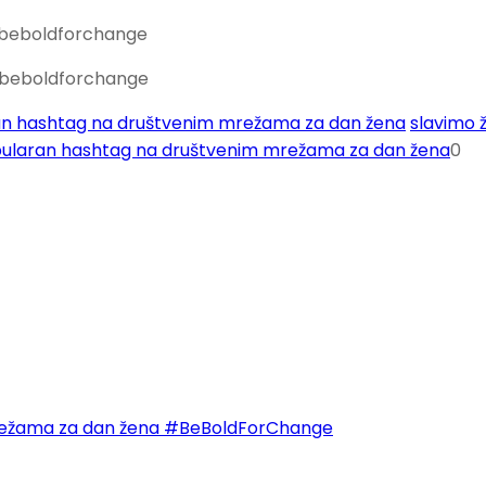
beboldforchange
beboldforchange
n hashtag na društvenim mrežama za dan žena
slavimo 
pularan hashtag na društvenim mrežama za dan žena
0
mrežama za dan žena #BeBoldForChange