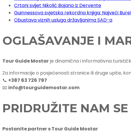
Crtani svijet Nikolić Bojana iz Dervente
Guinnessova svjetska rekordna knjiga: Najveći Burek 
Obustava viznih usluga državljanima SAD-a
OGLAŠAVANJE I MA
Tour Guide Mostar
je dinamična i informativna turistič
Za informacije o posjećenosti stranice ili druge upite, kon
📞
+387 63 726 797
📧
info@tourguidemostar.com
PRIDRUŽITE NAM SE
Postanite partner s Tour Guide Mostar