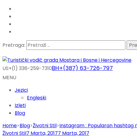
Pretraga:
BH+(387) 63-726-797
US+(1) 336-259-7310
MENU
Jezici
Engleski
Izleti
Blog
Home
>
Blog
>
Životni Stil
>
Instagram : Popularan hashtag
Životni Stil
7 Marta, 2017
7 Marta, 2017