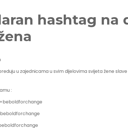
laran hashtag na
žena
duju u zajednicama u svim dijelovima svijeta žene slave ova
ramu :
=beboldforchange
=beboldforchange
beboldforchange