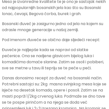
Meso je izvanredne kvalitete te je ono je sastojak nekih
od najpopularnijih bosanskih jela kao što su Bosanski
lonac, ćevapi, Begova čorba, burek i grah.
Bosanski đuveč je zasigurno jedno od jela na kojem su
odrasle mnoge generacije u našoj zemlji.
Pod imenom đuveče se obično daje sljedeći recept:
Đuveče je najljepše kada se napravi od slatke
pečenice. Ona se nadjene glavicom bijelog luka i
komadićima domaće slanine. Zatim se osoli i pobiberi,
sve se metne u tavu ili tepriju se te peče u peći.
Danas donosimo recept za đuveč na bosanski način.
Potrebni sastojci su: 2kg masna svinjskog mesa koje se
isječe na desetak komada, opere i posoli. Zatim se na
masti poprži 1/2kg crvenog luka. Podmaže se dno tave
se te pospe pirinčom a na njega se doda već
pripremljeni luk i 2-3 izrezana krompira. Na krompir se