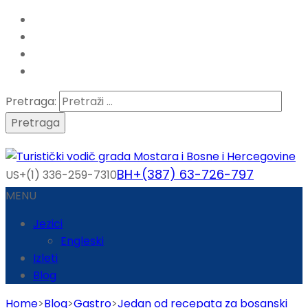
Pretraga:
BH+(387) 63-726-797
US+(1) 336-259-7310
MENU
Jezici
Engleski
Izleti
Blog
Home
>
Blog
>
Gastro
>
Jedan od recepata za bosanski