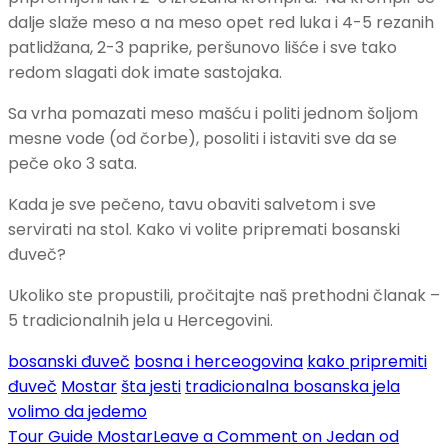
dalje slaže meso a na meso opet red luka i 4-5 rezanih
patlidžana, 2-3 paprike, peršunovo lišće i sve tako
redom slagati dok imate sastojaka.
Sa vrha pomazati meso mašću i politi jednom šoljom
mesne vode (od čorbe), posoliti i istaviti sve da se
peče oko 3 sata.
Kada je sve pečeno, tavu obaviti salvetom i sve
servirati na stol. Kako vi volite pripremati bosanski
đuveč?
Ukoliko ste propustili, pročitajte naš prethodni članak –
5 tradicionalnih jela u Hercegovini.
bosanski đuveč
bosna i herceogovina
kako pripremiti
đuveč
Mostar
šta jesti
tradicionalna bosanska jela
volimo da jedemo
Tour Guide Mostar
Leave a Comment
on Jedan od