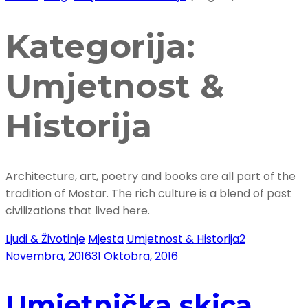
Kategorija:
Umjetnost &
Historija
Architecture, art, poetry and books are all part of the
tradition of Mostar. The rich culture is a blend of past
civilizations that lived here.
Ljudi & Životinje
Mjesta
Umjetnost & Historija
2
Novembra, 2016
31 Oktobra, 2016
Umjetnička skica