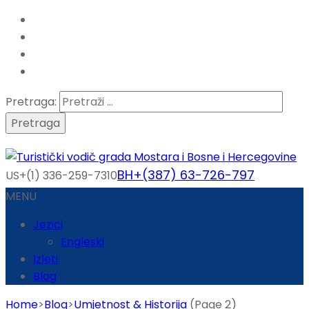
Pretraga:
BH+(387) 63-726-797
US+(1) 336-259-7310
MENU
Jezici
Engleski
Izleti
Blog
Home
>
Blog
>
Umjetnost & Historija
(Page 2)