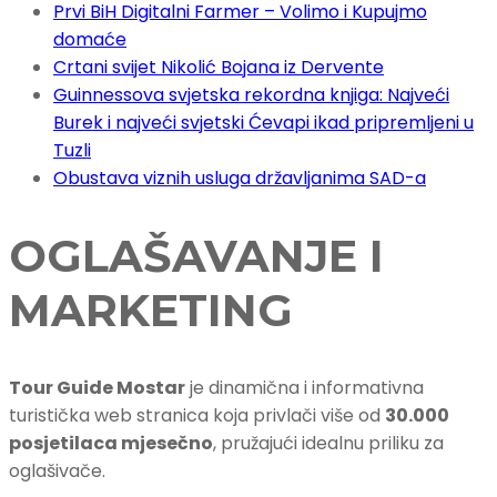
Prvi BiH Digitalni Farmer – Volimo i Kupujmo
domaće
Crtani svijet Nikolić Bojana iz Dervente
Guinnessova svjetska rekordna knjiga: Najveći
Burek i najveći svjetski Ćevapi ikad pripremljeni u
Tuzli
Obustava viznih usluga državljanima SAD-a
OGLAŠAVANJE I
MARKETING
Tour Guide Mostar
je dinamična i informativna
turistička web stranica koja privlači više od
30.000
posjetilaca mjesečno
, pružajući idealnu priliku za
oglašivače.