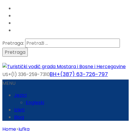
Pretraga:
BH+(387) 63-726-797
US+(1) 336-259-7310
MENU
Jezici
Engleski
Izleti
Blog
Home
>
jufka